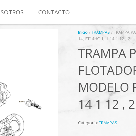
SOTROS
CONTACTO
MANÓMETRO CON CONTACTO ELÉCTRICO TOTAL INOXIDAB
Inicio
/
TRAMPAS
/ TRAMPA PA
14, FT14HC 1, 1 14 1 12 , 2
TRAMPA P
FLOTADOR
MODELO FT
14 1 12 , 2
Categoría:
TRAMPAS