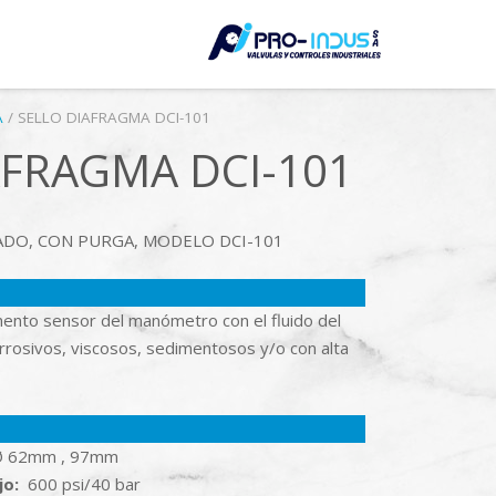
LE
A
/ SELLO DIAFRAGMA DCI-101
AFRAGMA DCI-101
ADO, CON PURGA, MODELO DCI-101
mento sensor del manómetro con el fluido del
rosivos, viscosos, sedimentosos y/o con alta
 62mm , 97mm
jo:
600 psi/40 bar