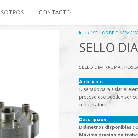
SOTROS
CONTACTO
MANÓMETRO CON CONTACTO ELÉCTRICO TOTAL INOXIDAB
Inicio
/
SELLOS DE DIAFRAGM
SELLO DI
SELLO DIAFRAGMA , ROSC
Aplicación:
Diseñado para aislar el ele
proceso que pueden ser cor
temperatura
Descripción:
Diámetros
disponibles :
Ø
Máxima presión de traba