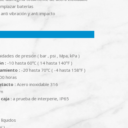
eemplazar baterías
nti vibración y anti impacto
idades de presión ( bar , psi , Mpa, kPa )
n :
-10 hasta 60ºC ( 14 hasta 140ºF )
amiento :
-20 hasta 70ºC ( -4 hasta 158ºF )
00 horas
ntacto :
Acero inoxidable 316
m
caja :
a prueba de interperie, IP65
 líquidos
V )