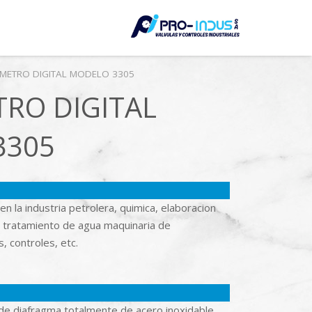
LE
METRO DIGITAL MODELO 3305
RO DIGITAL
3305
n la industria petrolera, quimica, elaboracion
 tratamiento de agua maquinaria de
 controles, etc.
 de diafragma totalmente de acero inoxidable