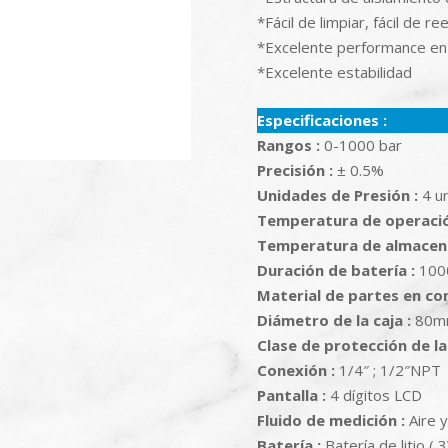
*Fácil de limpiar, fácil de r
*Excelente performance en a
*Excelente estabilidad
Especificaciones :
Rangos :
0-1000 bar
Precisión :
± 0.5%
Unidades de Presión :
4 un
Temperatura de operació
Temperatura de almacen
Duración de batería :
100
Material de partes en co
Diámetro de la caja :
80m
Clase de protección de la 
Conexión :
1/4″ ; 1/2″NPT
Pantalla :
4 dígitos LCD
Fluido de medición :
Aire y
Batería :
Batería de litio ( 3