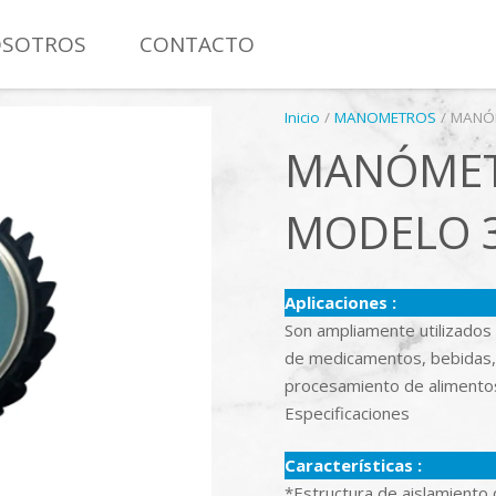
SOTROS
CONTACTO
MANÓMETRO CON CONTACTO ELÉCTRICO TOTAL INOXIDAB
Inicio
/
MANOMETROS
/ MANÓ
MANÓMET
MODELO 
Aplicaciones :
Son ampliamente utilizados e
de medicamentos, bebidas,
procesamiento de alimentos,
Especificaciones
Características :
*Estructura de aislamiento