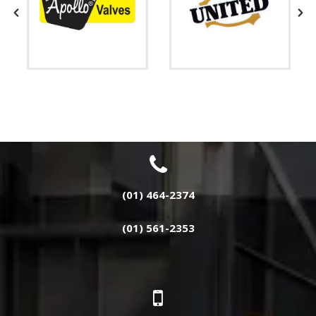
1х
1 x bet
pin-up casino
1wins.md
11-winner in
онлайн лото клуб
punt casino
770 casino machine a sous
best mobile casinos canada
slottica casino
1xbet
xxx.
porn le slicks
mostbet
https://esim-plans.com/es/esim-aruba-es/
pinco casino oyun
лото клуб
jeetcity
fasloto
лото кз
thc vapes uk
www raja 567
риобет казино
лото клуб онлайн
1xbet az
betsala11
mostbet kg
mirax
본즈카지노
1xbet giriş
лото клуб скачать
лотерея 4/20
wazambacassino.org
самые выигрышные числа в лотерее
trueluckcasinologin.com
spinriselogin.com
Wildsino Casino Bonus ohne Einzahlung
https://moonwinau.net/de/
https://moon-win.org/en/
melbet ortakları
https://ekbstudio96.ru/
jetton
crash box онлайн
playamo
loto club
ufafuture
(01) 464-2374
(01) 561-2353