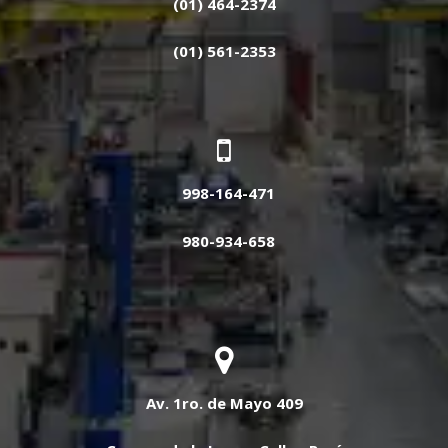
(01) 464-2374
(01) 561-2353
998-164-471
980-934-658
Av. 1ro. de Mayo 409