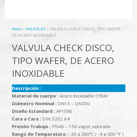
Inicio
/
VALVULAS
/ VALVULA CHECK DISCO, TIPO WAFER,
DE ACERO INOXIDABLE
VALVULA CHECK DISCO,
TIPO WAFER, DE ACERO
INOXIDABLE
Descripción :
Material de cuerpo :
Acero inoxidable CF8M
Diámetro
Nominal :
DN15 – DN200
Diseño Estandard :
API598
Cara a Cara :
DIN 3202 K4
Presión
Trabajo :
PN40 – 150 vapor saturado
Rango de Temperatura :
-20 a 260ºC ( -4 a 500 ºF )