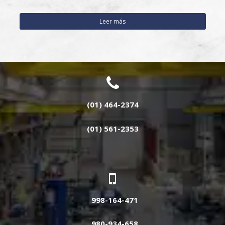
Leer más
(01) 464-2374
(01) 561-2353
998-164-471
980-934-658