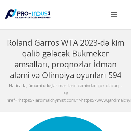
Roland Garros WTA 2023-də kim
qalib gələcək Bukmeker
əmsalları, proqnozlar İdman
aləmi və Olimpiya oyunları 594
Nəticədə, ümumi uduşlar mərclərin cəmindən çox olacaq. -
<a
href="https://jardimalchymist.com/">https://www.jardimalch