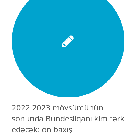
2022 2023 mövsümünün
sonunda Bundesliqanı kim tərk
edəcək: ön baxış