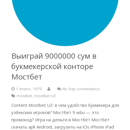
Выиграй 9000000 сум в
букмекерской конторе
Мостбет
1 enero, 1970
No hay comentarios
mostbet
,
mostbet UZ
Content Mostbet UZ: в чем удобство букмекера для
узбекских игроков? Мостбет 9 wbu — это
промокод? Игра на деньги в Мостбет Мостбет
скачать apk Android, загрузить на iOs iPhone iPad