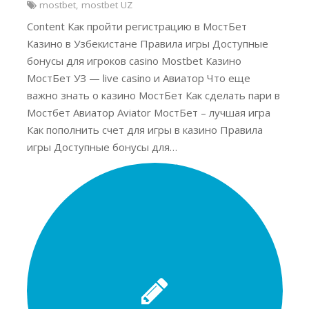
mostbet
,
mostbet UZ
Content Как пройти регистрацию в МостБет
Казино в Узбекистане Правила игры Доступные
бонусы для игроков casino Mostbet Казино
МостБет УЗ — live casino и Авиатор Что еще
важно знать о казино МостБет Как сделать пари в
Мостбет Авиатор Aviator МостБет – лучшая игра
Как пополнить счет для игры в казино Правила
игры Доступные бонусы для…