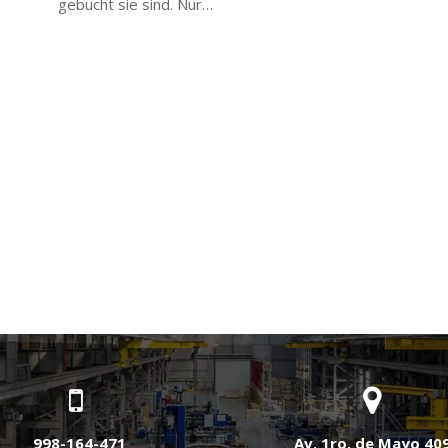
gebucht sie sind. Nur…
998-164-471
Av. 1ro. de Mayo 40