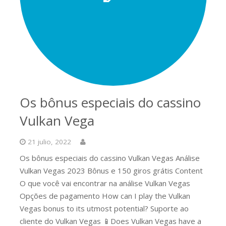
Os bônus especiais do cassino
Vulkan Vega
21 julio, 2022
Os bônus especiais do cassino Vulkan Vegas Análise
Vulkan Vegas 2023 Bônus e 150 giros grátis Content
O que você vai encontrar na análise Vulkan Vegas
Opções de pagamento How can I play the Vulkan
Vegas bonus to its utmost potential? Suporte ao
cliente do Vulkan Vegas 📱Does Vulkan Vegas have a