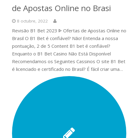
de Apostas Online no Brasi
8 octubre, 2022
Revisão B1 Bet 2023 ᐈ Ofertas de Apostas Online no
Brasil O B1 Bet é confiável? Não! Entenda a nossa
pontuação, 2 de 5 Content B1 bet é confiável?
Enquanto o B1 Bet Casino Não Está Disponível
Recomendamos os Seguintes Cassinos O site B1 Bet
é licenciado e certificado no Brasil? É fácil criar uma…