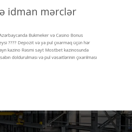
və idman mərclər
0 Azərbaycanda Bukmeker və Casino Bonus
ysi ???? Depozit və ya pul çıxarmaq üçün hər
nlayn kazino Rəsmi sayt Mostbet kazinosunda
bın doldurulması və pul vəsaitlərinin çıxarılması