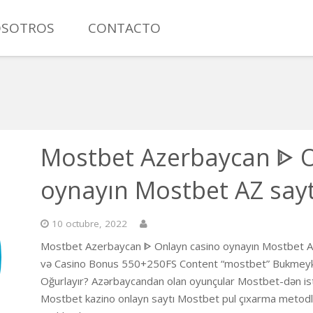
SOTROS
CONTACTO
MANÓMETRO CON CONTACTO ELÉCTRICO TOTAL INOXIDAB
Mostbet Azerbaycan ᐈ O
oynayın Mostbet AZ say
10 octubre, 2022
Mostbet Azerbaycan ᐈ Onlayn casino oynayın Mostbet 
və Casino Bonus 550+250FS Content “mostbet” Bukmeyker
Oğurlayır? Azərbaycandan olan oyunçular Mostbet-dən ist
Mostbet kazino onlayn saytı Mostbet pul çıxarma metodla