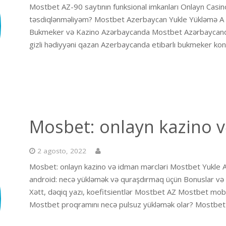
Mostbet AZ-90 saytının funksional imkanları Onlayn Cas
təsdiqlənməliyəm? Mostbet Azerbaycan Yukle Yükləmə A
Bukmeker və Kazino Azərbaycanda Mostbet Azərbaycanda 
gizli hədiyyəni qazan Azerbaycanda etibarlı bukmeker k
Mosbet: onlayn kazino 
2 agosto, 2022
Mosbet: onlayn kazino və idman mərcləri Mostbet Yukle 
android: necə yükləmək və quraşdırmaq üçün Bonuslar v
Xətt, dəqiq yazı, koefitsientlər Mostbet AZ Mostbet mob
Mostbet proqramını necə pulsuz yükləmək olar? Mostbet 