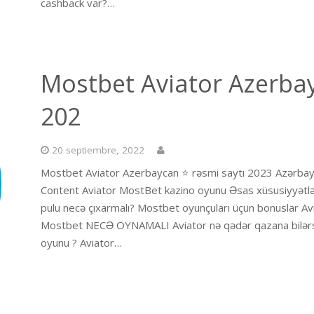
cashback var?…
Mostbet Aviator Azerbay
202
20 septiembre, 2022
Mostbet Aviator Azerbaycan ⭐️ rəsmi saytı 2023 Azərba
Content Aviator MostBet kazino oyunu Əsas xüsusiyyətlə
pulu necə çıxarmalı? Mostbet oyunçuları üçün bonuslar Av
Mostbet NECƏ OYNAMALI Aviator nə qədər qazana bilərsi
oyunu ? Aviator…