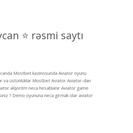
can ⭐️ rəsmi saytı
ycanda Mostbet kazinosunda Aviator oyunu
r və üstünlüklər Mostbet Aviator Aviator-dan
iator alqoritm necə hesablanır Aviator game
niz ? Demo oyununa necə girmək olar aviator