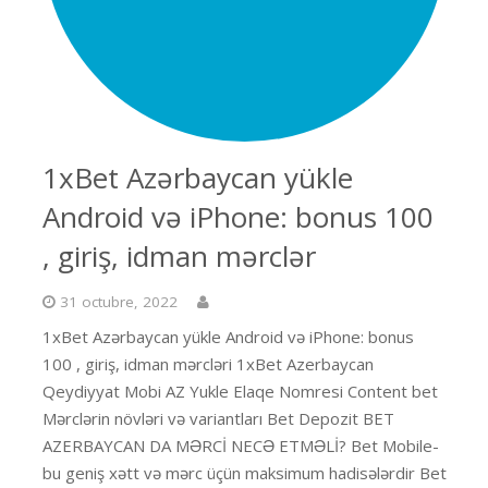
1xBet Azərbaycan yükle
Android və iPhone: bonus 100
, giriş, idman mərclər
31 octubre, 2022
1xBet Azərbaycan yükle Android və iPhone: bonus
100 , giriş, idman mərcləri 1xBet Azerbaycan
Qeydiyyat Mobi AZ Yukle Elaqe Nomresi Content bet
Mərclərin növləri və variantları Bet Depozit BET
AZERBAYCAN DA MƏRCİ NECƏ ETMƏLİ? Bet Mobile-
bu geniş xətt və mərc üçün maksimum hadisələrdir Bet