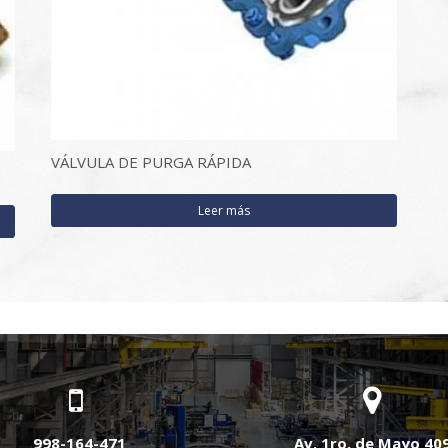
VÁLVULA DE PURGA RÁPIDA
Leer más
998-164-471
Av. 1ro. de Mayo 40