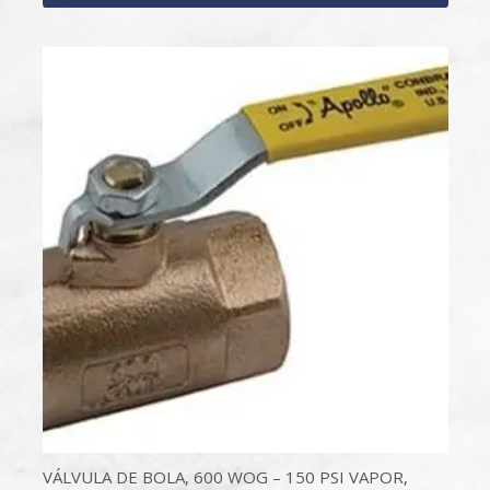
VÁLVULA DE BOLA, 600 WOG – 150 PSI VAPOR,