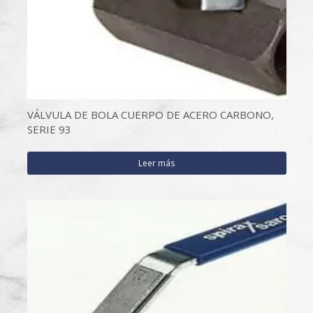
VÁLVULA DE BOLA CUERPO DE ACERO CARBONO,
SERIE 93
Leer más