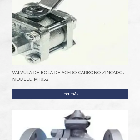
VALVULA DE BOLA DE ACERO CARBONO ZINCADO,
MODELO M10S2
Leer más