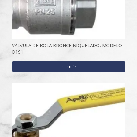
VÁLVULA DE BOLA BRONCE NIQUELADO, MODELO
D191
Leer más