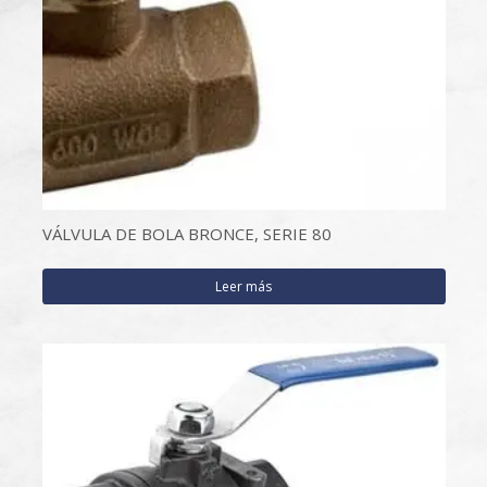
VÁLVULA DE BOLA BRONCE, SERIE 80
Leer más