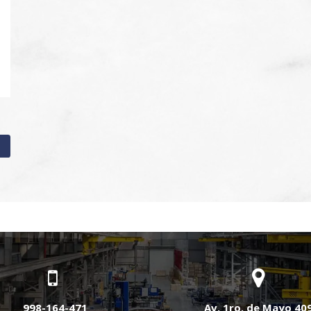
998-164-471
Av. 1ro. de Mayo 40