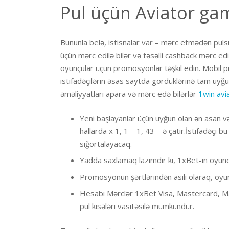
Pul üçün Aviator ga
Bununla belə, istisnalar var – mərc etmədən puls
üçün mərc edilə bilər və təsəlli cashback mərc ed
oyunçular üçün promosyonlar təşkil edin. Mobil p
istifadəçilərin əsas saytda gördüklərinə tam uyğ
əməliyyatları apara və mərc edə bilərlər
1win avi
Yeni başlayanlar üçün uyğun olan ən asan və 
hallarda x 1, 1 – 1, 43 – ə çatır.İstifadəçi
sığortalayacaq.
Yadda saxlamaq lazımdır ki, 1xBet-in oyund
Promosyonun şərtlərindən asılı olaraq, oyun
Hesabı Mərclər 1xBet Visa, Mastercard, Mae
pul kisələri vasitəsilə mümkündür.