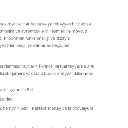
lsuz mərclər hər hansı və ya müəyyən bir hadisə
ektronika və avtomobillərin rəsmləri ilə mövcud
 Proqramın funksionallığı və dizaynı
diyyatdan keçə, yoxlamadan keçə, pul
ırlanmışdır.Onların fikrincə, virtual təyyarə 80 %
ə edərək qumarbaz özünü böyük maliyyə itkilərindən
viator game 1xBet.
dirlər.
 həmçinin Scrill, Perfect Money və kriptovalyuta