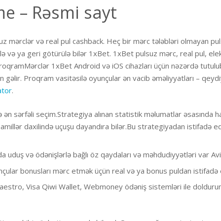
me – Rəsmi sayt
uz mərclər və real pul cashback. Heç bir mərc tələbləri olmayan pu
ilə və ya geri götürülə bilər 1xBet. 1xBet pulsuz mərc, real pul, el
roqramMərclər 1xBet Android və iOS cihazları üçün nəzərdə tutulub.
un gəlir. Proqram vasitəsilə oyunçular ən vacib əməliyyatları – qey
ator
.
ən sərfəli seçim.Strategiya alınan statistik məlumatlar əsasında haz
 bu amillər daxilində uçuşu dayandıra bilər.Bu strategiyadan istifad
a uduş və ödənişlərlə bağlı öz qaydaları və məhdudiyyətləri var A
çular bonusları mərc etmək üçün real və ya bonus puldan istifadə e
stro, Visa Qiwi Wallet, Webmoney ödəniş sistemləri ile doldurun,