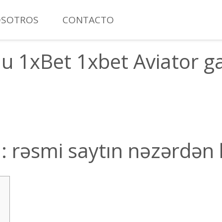
SOTROS
CONTACTO
MANÓMETRO CON CONTACTO ELÉCTRICO TOTAL INOXIDAB
nu 1xBet 1xbet Aviator 
 rəsmi saytın nəzərdən k