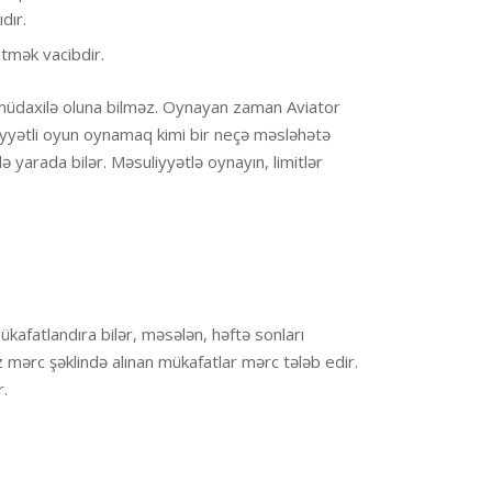
dır.
tmək vacibdir.
, müdaxilə oluna bilməz. Oynayan zaman Aviator
liyyətli oyun oynamaq kimi bir neçə məsləhətə
 yarada bilər. Məsuliyyətlə oynayın, limitlər
afatlandıra bilər, məsələn, həftə sonları
mərc şəklində alınan mükafatlar mərc tələb edir.
r.