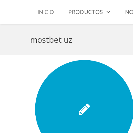
INICIO
PRODUCTOS
NO
mostbet uz