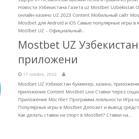
Новости Узбекистана Газета uz Mostbet Uzbekistan 
онлайн-казино UZ 2023 Content Мобильный сайт Mos
Mostbet для Android и iOS Самые популярные игры в 
Mostbet UZ – Официальный…
Mostbet UZ Узбекистан
приложени
17 octubre, 2022
Mostbet UZ Узбекистан букмекер, казино, приложени
приложение Content Mostbet Live Ставки Через соци
Приложение Мостбет Программа лояльности Игра н
Популярные игры в Mostbet Депозит и вывод средст
Как делать ставки на спорт в MostBet? Ставки на…