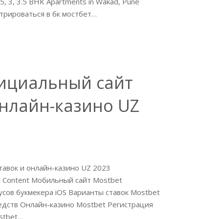
5, 3, 3.5 BHK Apartments in Wakad, Pune
стрироваться в бк мостбет…
фициальный сайт
онлайн-казино UZ
тавок и онлайн-казино UZ 2023
 Content Мобильный сайт Mostbet
усов букмекера iOS Варианты ставок Mostbet
едств Онлайн-казино Mostbet Регистрация
ostbet…