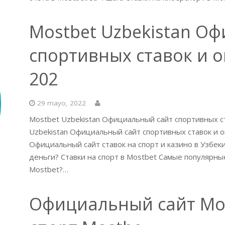
Mostbet Uzbekistan О
спортивных ставок и 
202
29 mayo, 2022
Mostbet Uzbekistan Официальный сайт спортивных с
Uzbekistan Официальный сайт спортивных ставок и о
Официальный сайт ставок на спорт и казино в Узбек
деньги? Ставки на спорт в Mostbet Самые популярные
Mostbet?…
Официальный сайт Мос