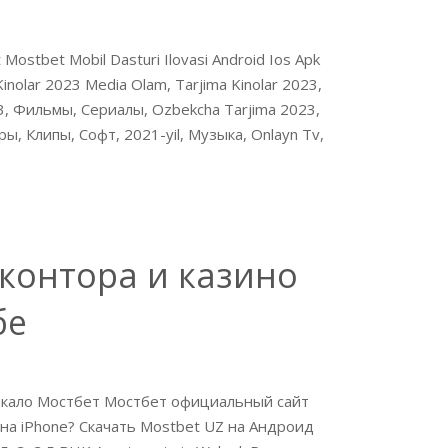
stbet Mobil Dasturi Ilovasi Android Ios Apk
inolar 2023 Media Olam, Tarjima Kinolar 2023,
23, Фильмы, Сериалы, Ozbekcha Tarjima 2023,
ры, Клипы, Софт, 2021-yil, Музыка, Onlayn Tv,
 контора и казино
бе
ркало Мостбет Мостбет официальный сайт
 на iPhone? Скачать Mostbet UZ на Андроид