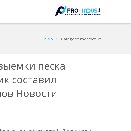
LE
Inicio
Category: mostbet uz
выемки песка
ик составил
мов Новости
 Чирчик составил минимум 34,7 млрд сумов