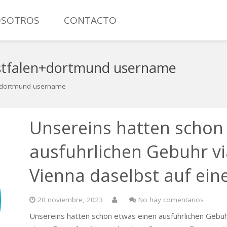
SOTROS
CONTACTO
MANÓMETRO CON CONTACTO ELÉCTRICO TOTAL INOXIDAB
stfalen+dortmund username
n+dortmund username
Unsereins hatten schon
ausfuhrlichen Gebuhr v
Vienna daselbst auf ei
20 noviembre, 2023
No hay comentarios
Unsereins hatten schon etwas einen ausfuhrlichen Gebuh