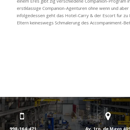
einem Eres gibt zig verschiedene Companion-Program i
erstklassige Companion-Agenturen ohne wenn und aber di
infolgedessen geht das Hotel-Carry & der Escort fur zu 
Eltern keineswegs Schmalerung des Accompaniment-Be
998-164-471
Av. 1ro. de Mayo 40